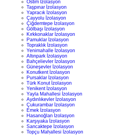
Ostim İzolasyon
Taşpınar İzolasyon
Yapracık İzolasyon
Çayyolu İzolasyon
Çiğdemtepe İzolasyon
Gölbaşı İzolasyon
Kırkkonaklar İzolasyon
Pamuklar İzolasyon
Topraklık İzolasyon
Yenimahalle İzolasyon
Altınpark İzolasyon
Bahçelievler İzolasyon
Güneşevler İzolasyon
Konutkent İzolasyon
Pursaklar İzolasyon
Türk Konut İzolasyon
Yenikent İzolasyon
Yayla Mahallesi İzolasyon
Aydınlıkevler İzolasyon
Çukurambar İzolasyon
Emek İzolasyon
Hasanoğlan İzolasyon
Karşıyaka İzolasyon
Sancaktepe İzolasyon
Topçu Mahallesi İzolasyon