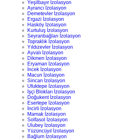
Yeşilbayır İzolasyon
Ayrancı İzolasyon
Demetevler İzolasyon
Ergazi İzolasyon
Hasköy İzolasyon
Kurtuluş İzolasyon
Seyranbağları İzolasyon
Topraklık İzolasyon
Yıldızevler İzolasyon
Ayvalı İzolasyon
Dikmen İzolasyon
Eryaman İzolasyon
İncek İzolasyon
Macun İzolasyon
Sincan İzolasyon
Ufuktepe İzolasyon
İşçi Blokları İzolasyon
Doğukent İzolasyon
Esertepe İzolasyon
İncirli İzolasyon
Mamak İzolasyon
Solfasol İzolasyon
Ulubey İzolasyon
Yüzüncüyıl İzolasyon
Bağlum İzolasyon