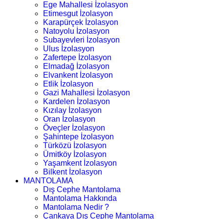
Ege Mahallesi İzolasyon
Etimesgut İzolasyon
Karapürçek İzolasyon
Natoyolu İzolasyon
Subayevleri İzolasyon
Ulus İzolasyon
Zafertepe İzolasyon
Elmadağ İzolasyon
Elvankent İzolasyon
Etlik İzolasyon
Gazi Mahallesi İzolasyon
Kardelen İzolasyon
Kızılay İzolasyon
Oran İzolasyon
Öveçler İzolasyon
Şahintepe İzolasyon
Türközü İzolasyon
Ümitköy İzolasyon
Yaşamkent İzolasyon
Bilkent İzolasyon
MANTOLAMA
Dış Cephe Mantolama
Mantolama Hakkında
Mantolama Nedir ?
Çankaya Dış Cephe Mantolama