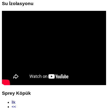
Su İzolasyonu
Sprey Köpük
İlk
<<