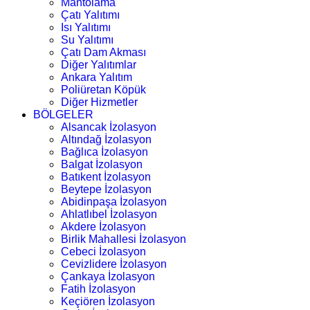
Mantolama
Çatı Yalıtımı
Isı Yalıtımı
Su Yalıtımı
Çatı Dam Akması
Diğer Yalıtımlar
Ankara Yalıtım
Poliüretan Köpük
Diğer Hizmetler
BÖLGELER
Alsancak İzolasyon
Altındağ İzolasyon
Bağlıca İzolasyon
Balgat İzolasyon
Batıkent İzolasyon
Beytepe İzolasyon
Abidinpaşa İzolasyon
Ahlatlıbel İzolasyon
Akdere İzolasyon
Birlik Mahallesi İzolasyon
Cebeci İzolasyon
Cevizlidere İzolasyon
Çankaya İzolasyon
Fatih İzolasyon
Keçiören İzolasyon