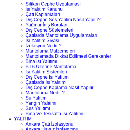
Silikon Cephe Uygulaması
Isı Yalıtım Kanunu
Çatı Kaplamaları
Dış Cephe Ses Yalıtım Nasıl Yapılır?
Yağmur İniş Boruları
Dış Cephe Süslemeleri
Çatılarda Mantolama Uygulamaları
Isı Yalıtım Sıvası
İzolasyon Nedir ?
Mantolama Malzemeleri
Mantolamada Dikkat Edilmesi Gerekenler
Bina Isı Yalıtımı
BTB Üzerine Mantolama
Isı Yalıtım Sistemleri
Dış Cephe Isı Yalıtımı
Çatılarda Isı Yalıtımı
Dış Cephe Kaplama Nasıl Yapılır
Mantolama Nedir ?
Su Yalıtımı
Yangın Yalıtımı
Ses Yalıtımı
Bina Ve Tesisatta Isı Yalıtımı
YALITIM
Ankara Çatı İzolasyonu
Ankara Havuz İzolasyonu