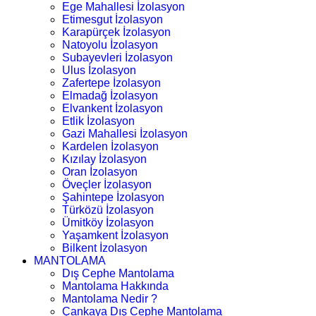
Ege Mahallesi İzolasyon
Etimesgut İzolasyon
Karapürçek İzolasyon
Natoyolu İzolasyon
Subayevleri İzolasyon
Ulus İzolasyon
Zafertepe İzolasyon
Elmadağ İzolasyon
Elvankent İzolasyon
Etlik İzolasyon
Gazi Mahallesi İzolasyon
Kardelen İzolasyon
Kızılay İzolasyon
Oran İzolasyon
Öveçler İzolasyon
Şahintepe İzolasyon
Türközü İzolasyon
Ümitköy İzolasyon
Yaşamkent İzolasyon
Bilkent İzolasyon
MANTOLAMA
Dış Cephe Mantolama
Mantolama Hakkında
Mantolama Nedir ?
Çankaya Dış Cephe Mantolama