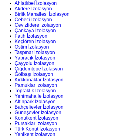
Ahlatlıbel İzolasyon
Akdere İzolasyon
Birlik Mahallesi İzolasyon
Cebeci İzolasyon
Cevizlidere İzolasyon
Çankaya İzolasyon
Fatih İzolasyon
Keçiören İzolasyon
Ostim İzolasyon
Taşpınar İzolasyon
Yapracık İzolasyon
Çayyolu İzolasyon
Çiğdemtepe İzolasyon
Gölbaşı İzolasyon
Kırkkonaklar İzolasyon
Pamuklar İzolasyon
Topraklık İzolasyon
Yenimahalle İzolasyon
Altınpark İzolasyon
Bahçelievler İzolasyon
Güneşevler İzolasyon
Konutkent İzolasyon
Pursaklar İzolasyon
Türk Konut İzolasyon
Yenikent İzolasyon