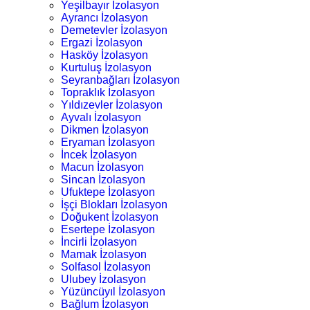
Yeşilbayır İzolasyon
Ayrancı İzolasyon
Demetevler İzolasyon
Ergazi İzolasyon
Hasköy İzolasyon
Kurtuluş İzolasyon
Seyranbağları İzolasyon
Topraklık İzolasyon
Yıldızevler İzolasyon
Ayvalı İzolasyon
Dikmen İzolasyon
Eryaman İzolasyon
İncek İzolasyon
Macun İzolasyon
Sincan İzolasyon
Ufuktepe İzolasyon
İşçi Blokları İzolasyon
Doğukent İzolasyon
Esertepe İzolasyon
İncirli İzolasyon
Mamak İzolasyon
Solfasol İzolasyon
Ulubey İzolasyon
Yüzüncüyıl İzolasyon
Bağlum İzolasyon