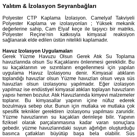
Yalıtım & İzolasyon Seyranbağları
Polyester CTP Kaplama İzolasyon. Camelyaf Takviyeli
Polyester Kaplama ve izolasyonları ; Yüksek mekanik
değerlerine sahip, Cam Elyaf keçe ile taşıyıcı bir matriks,
Polyester Reçine'nin katkısıyla kimyasal reaksiyon
sağlanarak elde edilen üstün nitelikli kaplamadır.
Havuz Izolasyon Uygulamaları
Gerek Yüzme Havuzu Olsun Gerek Atık Su Toplama
havuzlarında olsun Su Kaçaklarını önlenmesi gereklidir. Bu
su kaçaklarının ve sızıntıların engellenmesi için yapılan
uygulama Havuz İzolasyonu denir. Kimyasal atıkların
toplandığı havuzlar olsun Yüzme havuzları olsun veya süs
havuzları olsun izolasyonu yapılmadır. Eğer izolasyon
yapılmaz ise endüstiyel kimyasal atıkları toplayan havuzların
yapısı hemen bozulur. Atık Havuzlarında kimyevi malzemeler
toplanır. Bu kimyasallar yapının içine nüfuz ederek
bozulmaya sebep olur. Bunun için mutlaka ve mutlaka çok
spesifik teknikler gerektiren izolasyonu yapılması zaruridir.
Yüzme havuzlarının su kaçakları derinleşe bilir. Yapının
fiziksel olarak parçalanmasına kadar varan sonuçlara
gebedir. yüzme havuzlarındaki suyun ağırlığın oluşturduğu
basınca çatlakları büyütüp başa bela olabilir. Süs