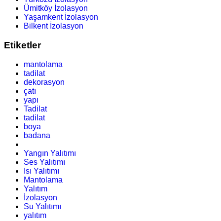
Ümitköy İzolasyon
Yaşamkent İzolasyon
Bilkent İzolasyon
Etiketler
mantolama
tadilat
dekorasyon
çatı
yapı
Tadilat
tadilat
boya
badana
Yangın Yalıtımı
Ses Yalıtımı
Isı Yalıtımı
Mantolama
Yalıtım
İzolasyon
Su Yalıtımı
yalıtım