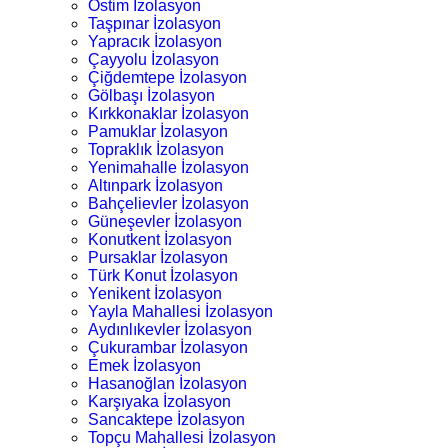
Ostim İzolasyon
Taşpınar İzolasyon
Yapracık İzolasyon
Çayyolu İzolasyon
Çiğdemtepe İzolasyon
Gölbaşı İzolasyon
Kırkkonaklar İzolasyon
Pamuklar İzolasyon
Topraklık İzolasyon
Yenimahalle İzolasyon
Altınpark İzolasyon
Bahçelievler İzolasyon
Güneşevler İzolasyon
Konutkent İzolasyon
Pursaklar İzolasyon
Türk Konut İzolasyon
Yenikent İzolasyon
Yayla Mahallesi İzolasyon
Aydınlıkevler İzolasyon
Çukurambar İzolasyon
Emek İzolasyon
Hasanoğlan İzolasyon
Karşıyaka İzolasyon
Sancaktepe İzolasyon
Topçu Mahallesi İzolasyon