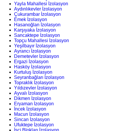
Yayla Mahallesi İzolasyon
Aydınlıkevler İzolasyon
Çukurambar İzolasyon
Emek İzolasyon
Hasanoğlan İzolasyon
Karşıyaka İzolasyon
Sancaktepe İzolasyon
Topçu Mahallesi İzolasyon
Yeşilbayır İzolasyon
Ayrancı İzolasyon
Demetevler İzolasyon
Ergazi İzolasyon
Hasköy İzolasyon
Kurtuluş İzolasyon
Seyranbağları İzolasyon
Topraklık İzolasyon
Yıldızevler İzolasyon
Ayvalı İzolasyon
Dikmen İzolasyon
Eryaman İzolasyon
İncek İzolasyon
Macun İzolasyon
Sincan İzolasyon
Ufuktepe İzolasyon
İşçi Blokları İzolasyon