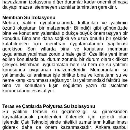
havuzlarının izolasyonu diğer durumlar kadar önemli olmasa
da yapılmazsa istenmeyen sızıntılar tamiratları gerektirir.
Membran Su Izolasyonu
Mebran, yalıtım uygulamalarında kullanılan ve yalıtımın
özünü oluşturan bir malzemedir. Bilindiği gibi günümüzde
bina ve konutların yalıtımları oldukça büyük önem taşıyan bir
konudur. Binaların daha sağlıklı ve uzun ömürlü bir şekilde
kalabilmeleri için membran uygulamalarının yapılması
gerekiyor. Son yıllarda bina ve konutlara membran
uygulaması yapılması zorunlu hale geldi. Özellikle yeni imar
edilen konutlarda bu durum zorunlu bir durum olarak dikkat
çekiyor. Membran uygulamaları hem ısı hem de su yalıtımı
konusunda uygulanan malzemeleridir. Membranların su
yalıtımında kullanılması işle birlikte bina ve konutların su ve
neme karşı korunması sağlanıyor. Isı yalıtımındaki faktörü ise
bina ve konutların kışın soğuktan yazın da sıcaktan
korunmalarını esas alıyor.
Teras ve Çatılarda Polyurea Su izolasyonu
Su yalıtımı Terasın su geçirmezliği, su girmesinden
kaynaklanacak problemleri önlemek için gerekli olan
işlemdir. Çatı Teknolojisinde nitelikli uzmanların kullanılması
giderek daha da önem kazanmaktadır. Ankara,İstanbul