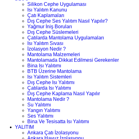
Silikon Cephe Uygulaması
Isı Yalıtım Kanunu
Çatı Kaplamaları
Dış Cephe Ses Yalıtım Nasıl Yapılır?
Yağmur İniş Boruları
Dış Cephe Süslemeleri
Çatılarda Mantolama Uygulamaları
Isı Yalıtım Sıvası
İzolasyon Nedir ?
Mantolama Malzemeleri
Mantolamada Dikkat Edilmesi Gerekenler
Bina Isı Yalıtımı
BTB Üzerine Mantolama
Isı Yalıtım Sistemleri
Dış Cephe Isı Yalıtımı
Çatılarda Isı Yalıtımı
Dış Cephe Kaplama Nasıl Yapılır
Mantolama Nedir ?
Su Yalıtımı
Yangın Yalıtımı
Ses Yalıtımı
Bina Ve Tesisatta Isı Yalıtımı
YALITIM
Ankara Çatı İzolasyonu
Ankara Havuz İzolasyonu