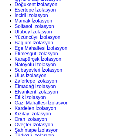
Doğukent İzolasyon
Esertepe İzolasyon
İncirli İzolasyon
Mamak İzolasyon
Solfasol İzolasyon
Ulubey İzolasyon
Yüzüncüyıl İzolasyon
Bağlum İzolasyon
Ege Mahallesi İzolasyon
Etimesgut İzolasyon
Karapürçek İzolasyon
Natoyolu İzolasyon
Subayevleri İzolasyon
Ulus İzolasyon
Zafertepe İzolasyon
Elmadağ İzolasyon
Elvankent İzolasyon
Etlik İzolasyon
Gazi Mahallesi İzolasyon
Kardelen İzolasyon
Kızılay İzolasyon
Oran İzolasyon
Öveçler İzolasyon
Şahintepe İzolasyon
Türközü İzolasyon