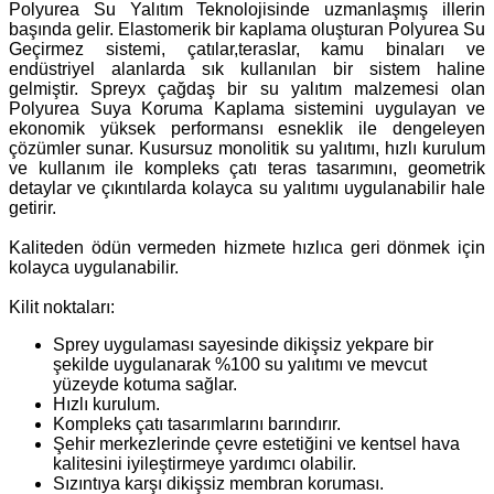
Polyurea Su Yalıtım Teknolojisinde uzmanlaşmış illerin
başında gelir. Elastomerik bir kaplama oluşturan Polyurea Su
Geçirmez sistemi, çatılar,teraslar, kamu binaları ve
endüstriyel alanlarda sık kullanılan bir sistem haline
gelmiştir. Spreyx çağdaş bir su yalıtım malzemesi olan
Polyurea Suya Koruma Kaplama sistemini uygulayan ve
ekonomik yüksek performansı esneklik ile dengeleyen
çözümler sunar. Kusursuz monolitik su yalıtımı, hızlı kurulum
ve kullanım ile kompleks çatı teras tasarımını, geometrik
detaylar ve çıkıntılarda kolayca su yalıtımı uygulanabilir hale
getirir.
Kaliteden ödün vermeden hizmete hızlıca geri dönmek için
kolayca uygulanabilir.
Kilit noktaları:
Sprey uygulaması sayesinde dikişsiz yekpare bir
şekilde uygulanarak %100 su yalıtımı ve mevcut
yüzeyde kotuma sağlar.
Hızlı kurulum.
Kompleks çatı tasarımlarını barındırır.
Şehir merkezlerinde çevre estetiğini ve kentsel hava
kalitesini iyileştirmeye yardımcı olabilir.
Sızıntıya karşı dikişsiz membran koruması.