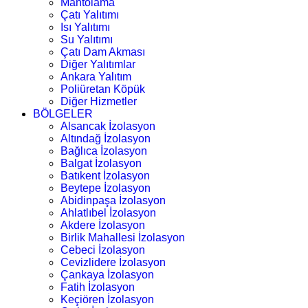
Mantolama
Çatı Yalıtımı
Isı Yalıtımı
Su Yalıtımı
Çatı Dam Akması
Diğer Yalıtımlar
Ankara Yalıtım
Poliüretan Köpük
Diğer Hizmetler
BÖLGELER
Alsancak İzolasyon
Altındağ İzolasyon
Bağlıca İzolasyon
Balgat İzolasyon
Batıkent İzolasyon
Beytepe İzolasyon
Abidinpaşa İzolasyon
Ahlatlıbel İzolasyon
Akdere İzolasyon
Birlik Mahallesi İzolasyon
Cebeci İzolasyon
Cevizlidere İzolasyon
Çankaya İzolasyon
Fatih İzolasyon
Keçiören İzolasyon