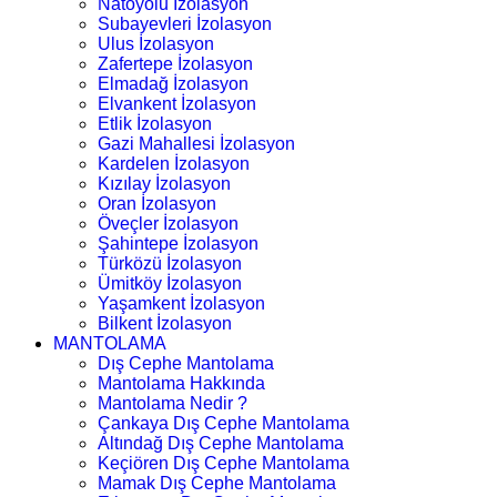
Natoyolu İzolasyon
Subayevleri İzolasyon
Ulus İzolasyon
Zafertepe İzolasyon
Elmadağ İzolasyon
Elvankent İzolasyon
Etlik İzolasyon
Gazi Mahallesi İzolasyon
Kardelen İzolasyon
Kızılay İzolasyon
Oran İzolasyon
Öveçler İzolasyon
Şahintepe İzolasyon
Türközü İzolasyon
Ümitköy İzolasyon
Yaşamkent İzolasyon
Bilkent İzolasyon
MANTOLAMA
Dış Cephe Mantolama
Mantolama Hakkında
Mantolama Nedir ?
Çankaya Dış Cephe Mantolama
Altındağ Dış Cephe Mantolama
Keçiören Dış Cephe Mantolama
Mamak Dış Cephe Mantolama