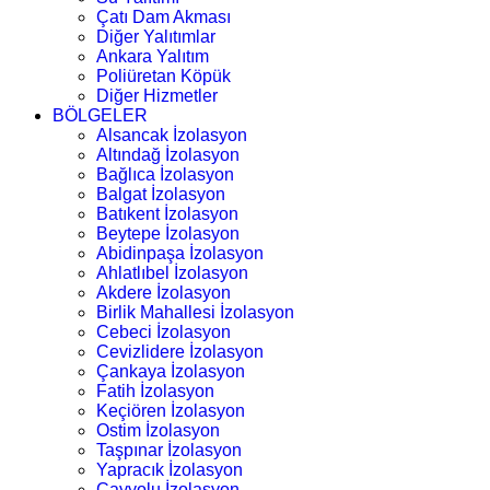
Çatı Dam Akması
Diğer Yalıtımlar
Ankara Yalıtım
Poliüretan Köpük
Diğer Hizmetler
BÖLGELER
Alsancak İzolasyon
Altındağ İzolasyon
Bağlıca İzolasyon
Balgat İzolasyon
Batıkent İzolasyon
Beytepe İzolasyon
Abidinpaşa İzolasyon
Ahlatlıbel İzolasyon
Akdere İzolasyon
Birlik Mahallesi İzolasyon
Cebeci İzolasyon
Cevizlidere İzolasyon
Çankaya İzolasyon
Fatih İzolasyon
Keçiören İzolasyon
Ostim İzolasyon
Taşpınar İzolasyon
Yapracık İzolasyon
Çayyolu İzolasyon