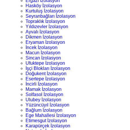
Ergazi İzolasyon
Hasköy İzolasyon
Kurtuluş İzolasyon
Seyranbağları İzolasyon
Topraklık İzolasyon
Yıldızevler İzolasyon
Ayvalı İzolasyon
Dikmen İzolasyon
Eryaman İzolasyon
İncek İzolasyon
Macun İzolasyon
Sincan İzolasyon
Ufuktepe İzolasyon
İşçi Blokları İzolasyon
Doğukent İzolasyon
Esertepe İzolasyon
İncirli İzolasyon
Mamak İzolasyon
Solfasol İzolasyon
Ulubey İzolasyon
Yüzüncüyıl İzolasyon
Bağlum İzolasyon
Ege Mahallesi İzolasyon
Etimesgut İzolasyon
Karapürçek İzolasyon