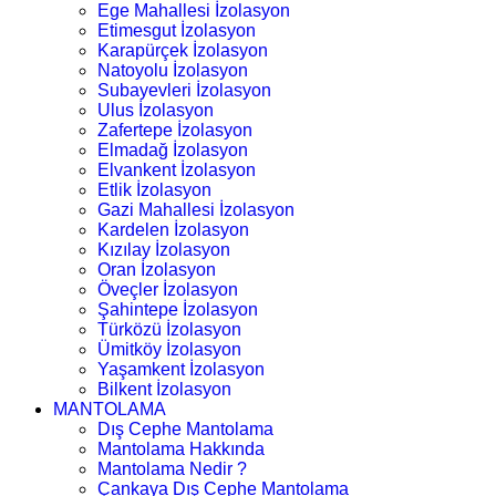
Ege Mahallesi İzolasyon
Etimesgut İzolasyon
Karapürçek İzolasyon
Natoyolu İzolasyon
Subayevleri İzolasyon
Ulus İzolasyon
Zafertepe İzolasyon
Elmadağ İzolasyon
Elvankent İzolasyon
Etlik İzolasyon
Gazi Mahallesi İzolasyon
Kardelen İzolasyon
Kızılay İzolasyon
Oran İzolasyon
Öveçler İzolasyon
Şahintepe İzolasyon
Türközü İzolasyon
Ümitköy İzolasyon
Yaşamkent İzolasyon
Bilkent İzolasyon
MANTOLAMA
Dış Cephe Mantolama
Mantolama Hakkında
Mantolama Nedir ?
Çankaya Dış Cephe Mantolama