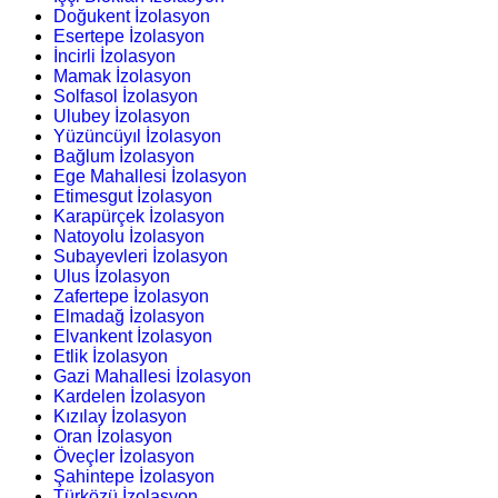
Doğukent İzolasyon
Esertepe İzolasyon
İncirli İzolasyon
Mamak İzolasyon
Solfasol İzolasyon
Ulubey İzolasyon
Yüzüncüyıl İzolasyon
Bağlum İzolasyon
Ege Mahallesi İzolasyon
Etimesgut İzolasyon
Karapürçek İzolasyon
Natoyolu İzolasyon
Subayevleri İzolasyon
Ulus İzolasyon
Zafertepe İzolasyon
Elmadağ İzolasyon
Elvankent İzolasyon
Etlik İzolasyon
Gazi Mahallesi İzolasyon
Kardelen İzolasyon
Kızılay İzolasyon
Oran İzolasyon
Öveçler İzolasyon
Şahintepe İzolasyon
Türközü İzolasyon