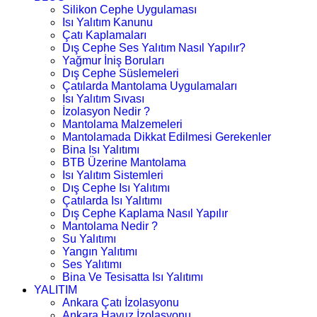
Silikon Cephe Uygulaması
Isı Yalıtım Kanunu
Çatı Kaplamaları
Dış Cephe Ses Yalıtım Nasıl Yapılır?
Yağmur İniş Boruları
Dış Cephe Süslemeleri
Çatılarda Mantolama Uygulamaları
Isı Yalıtım Sıvası
İzolasyon Nedir ?
Mantolama Malzemeleri
Mantolamada Dikkat Edilmesi Gerekenler
Bina Isı Yalıtımı
BTB Üzerine Mantolama
Isı Yalıtım Sistemleri
Dış Cephe Isı Yalıtımı
Çatılarda Isı Yalıtımı
Dış Cephe Kaplama Nasıl Yapılır
Mantolama Nedir ?
Su Yalıtımı
Yangın Yalıtımı
Ses Yalıtımı
Bina Ve Tesisatta Isı Yalıtımı
YALITIM
Ankara Çatı İzolasyonu
Ankara Havuz İzolasyonu