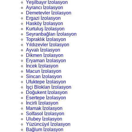
Yeşilbayır İzolasyon
Ayrancı İzolasyon
Demetevler İzolasyon
Ergazi İzolasyon
Hasköy İzolasyon
Kurtuluş İzolasyon
Seyranbağları İzolasyon
Topraklık İzolasyon
Yıldızevler İzolasyon
Ayvalı İzolasyon
Dikmen İzolasyon
Eryaman İzolasyon
İncek İzolasyon
Macun İzolasyon
Sincan İzolasyon
Ufuktepe İzolasyon
İşçi Blokları İzolasyon
Doğukent İzolasyon
Esertepe İzolasyon
İncirli İzolasyon
Mamak İzolasyon
Solfasol İzolasyon
Ulubey İzolasyon
Yüzüncüyıl İzolasyon
Bağlum İzolasyon