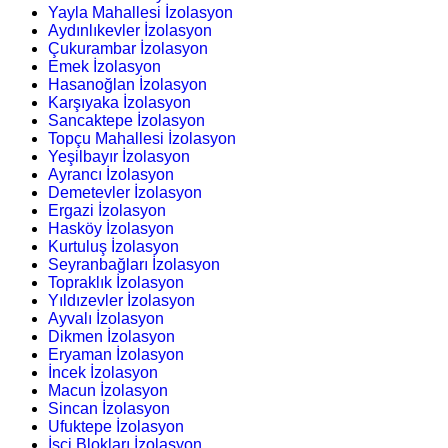
Yayla Mahallesi İzolasyon
Aydınlıkevler İzolasyon
Çukurambar İzolasyon
Emek İzolasyon
Hasanoğlan İzolasyon
Karşıyaka İzolasyon
Sancaktepe İzolasyon
Topçu Mahallesi İzolasyon
Yeşilbayır İzolasyon
Ayrancı İzolasyon
Demetevler İzolasyon
Ergazi İzolasyon
Hasköy İzolasyon
Kurtuluş İzolasyon
Seyranbağları İzolasyon
Topraklık İzolasyon
Yıldızevler İzolasyon
Ayvalı İzolasyon
Dikmen İzolasyon
Eryaman İzolasyon
İncek İzolasyon
Macun İzolasyon
Sincan İzolasyon
Ufuktepe İzolasyon
İşçi Blokları İzolasyon