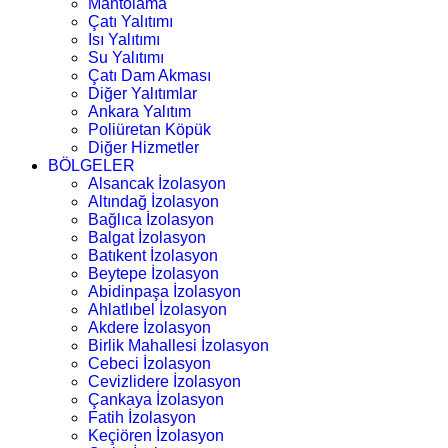
Mantolama
Çatı Yalıtımı
Isı Yalıtımı
Su Yalıtımı
Çatı Dam Akması
Diğer Yalıtımlar
Ankara Yalıtım
Poliüretan Köpük
Diğer Hizmetler
BÖLGELER
Alsancak İzolasyon
Altındağ İzolasyon
Bağlıca İzolasyon
Balgat İzolasyon
Batıkent İzolasyon
Beytepe İzolasyon
Abidinpaşa İzolasyon
Ahlatlıbel İzolasyon
Akdere İzolasyon
Birlik Mahallesi İzolasyon
Cebeci İzolasyon
Cevizlidere İzolasyon
Çankaya İzolasyon
Fatih İzolasyon
Keçiören İzolasyon