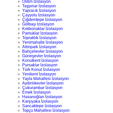
Ostim İzolasyon
Taşpınar İzolasyon
Yapracık İzolasyon
Çayyolu İzolasyon
Çiğdemtepe İzolasyon
Gölbaşı İzolasyon
Kırkkonaklar İzolasyon
Pamuklar İzolasyon
Topraklık İzolasyon
Yenimahalle İzolasyon
Altınpark İzolasyon
Bahçelievler İzolasyon
Güneşevler İzolasyon
Konutkent İzolasyon
Pursaklar İzolasyon
Türk Konut İzolasyon
Yenikent İzolasyon
Yayla Mahallesi İzolasyon
Aydınlıkevler İzolasyon
Çukurambar İzolasyon
Emek İzolasyon
Hasanoğlan İzolasyon
Karşıyaka İzolasyon
Sancaktepe İzolasyon
Topçu Mahallesi İzolasyon