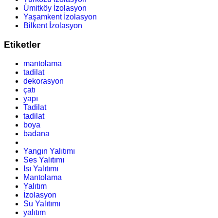
Ümitköy İzolasyon
Yaşamkent İzolasyon
Bilkent İzolasyon
Etiketler
mantolama
tadilat
dekorasyon
çatı
yapı
Tadilat
tadilat
boya
badana
Yangın Yalıtımı
Ses Yalıtımı
Isı Yalıtımı
Mantolama
Yalıtım
İzolasyon
Su Yalıtımı
yalıtım