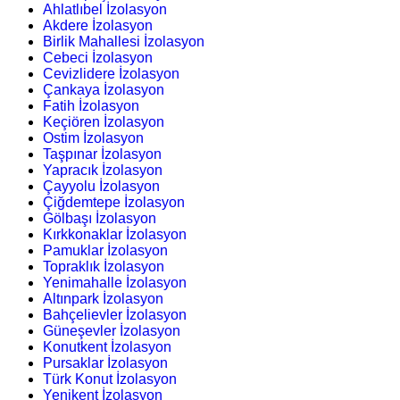
Ahlatlıbel İzolasyon
Akdere İzolasyon
Birlik Mahallesi İzolasyon
Cebeci İzolasyon
Cevizlidere İzolasyon
Çankaya İzolasyon
Fatih İzolasyon
Keçiören İzolasyon
Ostim İzolasyon
Taşpınar İzolasyon
Yapracık İzolasyon
Çayyolu İzolasyon
Çiğdemtepe İzolasyon
Gölbaşı İzolasyon
Kırkkonaklar İzolasyon
Pamuklar İzolasyon
Topraklık İzolasyon
Yenimahalle İzolasyon
Altınpark İzolasyon
Bahçelievler İzolasyon
Güneşevler İzolasyon
Konutkent İzolasyon
Pursaklar İzolasyon
Türk Konut İzolasyon
Yenikent İzolasyon