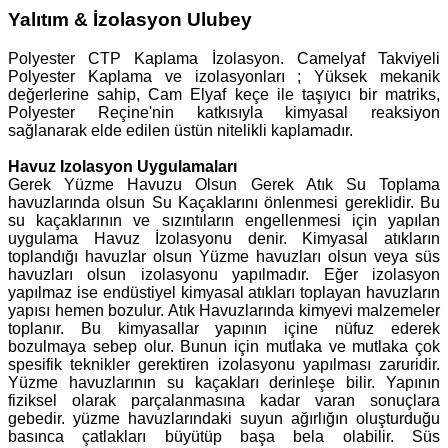
Yalıtım & İzolasyon Ulubey
Polyester CTP Kaplama İzolasyon. Camelyaf Takviyeli
Polyester Kaplama ve izolasyonları ; Yüksek mekanik
değerlerine sahip, Cam Elyaf keçe ile taşıyıcı bir matriks,
Polyester Reçine'nin katkısıyla kimyasal reaksiyon
sağlanarak elde edilen üstün nitelikli kaplamadır.
Havuz Izolasyon Uygulamaları
Gerek Yüzme Havuzu Olsun Gerek Atık Su Toplama
havuzlarında olsun Su Kaçaklarını önlenmesi gereklidir. Bu
su kaçaklarının ve sızıntıların engellenmesi için yapılan
uygulama Havuz İzolasyonu denir. Kimyasal atıkların
toplandığı havuzlar olsun Yüzme havuzları olsun veya süs
havuzları olsun izolasyonu yapılmadır. Eğer izolasyon
yapılmaz ise endüstiyel kimyasal atıkları toplayan havuzların
yapısı hemen bozulur. Atık Havuzlarında kimyevi malzemeler
toplanır. Bu kimyasallar yapının içine nüfuz ederek
bozulmaya sebep olur. Bunun için mutlaka ve mutlaka çok
spesifik teknikler gerektiren izolasyonu yapılması zaruridir.
Yüzme havuzlarının su kaçakları derinleşe bilir. Yapının
fiziksel olarak parçalanmasına kadar varan sonuçlara
gebedir. yüzme havuzlarındaki suyun ağırlığın oluşturduğu
basınca çatlakları büyütüp başa bela olabilir. Süs