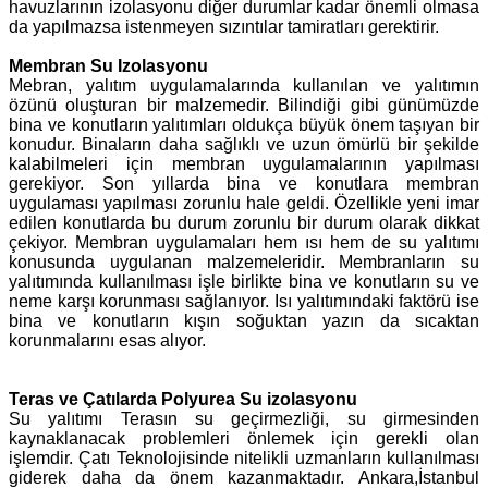
havuzlarının izolasyonu diğer durumlar kadar önemli olmasa
da yapılmazsa istenmeyen sızıntılar tamiratları gerektirir.
Membran Su Izolasyonu
Mebran, yalıtım uygulamalarında kullanılan ve yalıtımın
özünü oluşturan bir malzemedir. Bilindiği gibi günümüzde
bina ve konutların yalıtımları oldukça büyük önem taşıyan bir
konudur. Binaların daha sağlıklı ve uzun ömürlü bir şekilde
kalabilmeleri için membran uygulamalarının yapılması
gerekiyor. Son yıllarda bina ve konutlara membran
uygulaması yapılması zorunlu hale geldi. Özellikle yeni imar
edilen konutlarda bu durum zorunlu bir durum olarak dikkat
çekiyor. Membran uygulamaları hem ısı hem de su yalıtımı
konusunda uygulanan malzemeleridir. Membranların su
yalıtımında kullanılması işle birlikte bina ve konutların su ve
neme karşı korunması sağlanıyor. Isı yalıtımındaki faktörü ise
bina ve konutların kışın soğuktan yazın da sıcaktan
korunmalarını esas alıyor.
Teras ve Çatılarda Polyurea Su izolasyonu
Su yalıtımı Terasın su geçirmezliği, su girmesinden
kaynaklanacak problemleri önlemek için gerekli olan
işlemdir. Çatı Teknolojisinde nitelikli uzmanların kullanılması
giderek daha da önem kazanmaktadır. Ankara,İstanbul