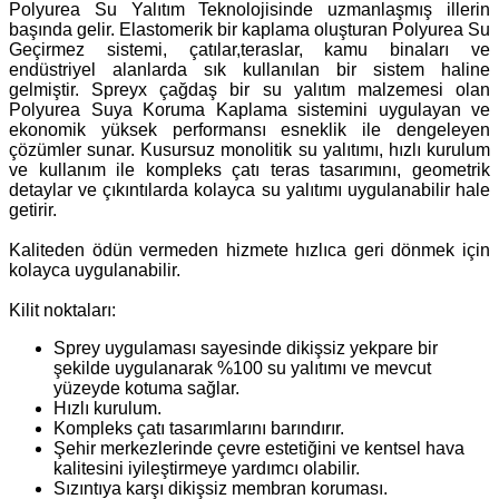
Polyurea Su Yalıtım Teknolojisinde uzmanlaşmış illerin
başında gelir. Elastomerik bir kaplama oluşturan Polyurea Su
Geçirmez sistemi, çatılar,teraslar, kamu binaları ve
endüstriyel alanlarda sık kullanılan bir sistem haline
gelmiştir. Spreyx çağdaş bir su yalıtım malzemesi olan
Polyurea Suya Koruma Kaplama sistemini uygulayan ve
ekonomik yüksek performansı esneklik ile dengeleyen
çözümler sunar. Kusursuz monolitik su yalıtımı, hızlı kurulum
ve kullanım ile kompleks çatı teras tasarımını, geometrik
detaylar ve çıkıntılarda kolayca su yalıtımı uygulanabilir hale
getirir.
Kaliteden ödün vermeden hizmete hızlıca geri dönmek için
kolayca uygulanabilir.
Kilit noktaları:
Sprey uygulaması sayesinde dikişsiz yekpare bir
şekilde uygulanarak %100 su yalıtımı ve mevcut
yüzeyde kotuma sağlar.
Hızlı kurulum.
Kompleks çatı tasarımlarını barındırır.
Şehir merkezlerinde çevre estetiğini ve kentsel hava
kalitesini iyileştirmeye yardımcı olabilir.
Sızıntıya karşı dikişsiz membran koruması.