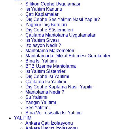
Silikon Cephe Uygulaması
Isı Yalıtım Kanunu
Çatı Kaplamaları
Dış Cephe Ses Yalıtım Nasıl Yapılır?
Yağmur İniş Boruları
Dış Cephe Süslemeleri
Çatılarda Mantolama Uygulamaları
Isı Yalıtım Sıvası
İzolasyon Nedir ?
Mantolama Malzemeleri
Mantolamada Dikkat Edilmesi Gerekenler
Bina Isı Yalıtımı
BTB Üzerine Mantolama
Isı Yalıtım Sistemleri
Dış Cephe Isı Yalıtımı
Çatılarda Isı Yalıtımı
Dış Cephe Kaplama Nasıl Yapılır
Mantolama Nedir ?
Su Yalıtımı
Yangın Yalıtımı
Ses Yalıtımı
Bina Ve Tesisatta Isı Yalıtımı
YALITIM
Ankara Çatı İzolasyonu
Ankara Havuz İzolasyonu