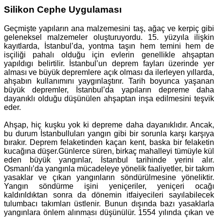
Silikon Cephe Uygulaması
Geçmişte yapıların ana malzemesini taş, ağaç ve kerpiç gibi
geleneksel malzemeler oluşturuyordu. 15. yüzyıla ilişkin
kayıtlarda, İstanbul’da, yontma taşın hem temini hem de
isçiliği pahalı olduğu için evlerin genellikle ahşaptan
yapıldıgı belirtilir. İstanbul’un deprem fayları üzerinde yer
alması ve büyük depremlere açık olması da ilerleyen yıllarda,
ahşabın kullanımını yaygınlaştırır. Tarih boyunca yaşanan
büyük depremler, İstanbul’da yapıların depreme daha
dayanıklı olduğu düşünülen ahşaptan inşa edilmesini teşvik
eder.
Ahşap, hiç kuşku yok ki depreme daha dayanıklıdır. Ancak,
bu durum İstanbulluları yangın gibi bir sorunla karşı karşıya
bırakır. Deprem felaketinden kaçan kent, baska bir felaketin
kucağına düşer.Günlerce süren, birkaç mahalleyi tümüyle kül
eden büyük yangınlar, İstanbul tarihinde yerini alır.
Osmanlı’da yangınla mücadeleye yönelik faaliyetler, bir takım
yasaklar ve çıkan yangınların söndürülmesine yöneliktir.
Yangın söndürme işini yeniçeriler, yeniçeri ocağı
kaldırıldıktan sonra da dönemin itfaiyecileri sayılabilecek
tulumbacı takımları üstlenir. Bunun dışında bazı yasaklarla
yangınlara önlem alınması düşünülür. 1554 yılında çıkan ve