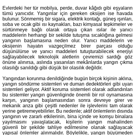
Evlerdeki her tür mobilya, perde, duvar kâğıdı gibi eşyaların
tümü yanıcıdır. Yangınlar için gereken oksijen ise havada
bulunur. Sönmemiş bir sigara, elektrik kontağı, güneş ışınları,
soba ve ocak gibi ısı kaynakları, bazı kimyasal tepkimeler ve
sürtünmeye bağlı olarak ortaya çıkan ısılar ile yanıcı
maddelerin herhangi bir sekilde tutuşma sıcaklığına gelmesi
yangının başlamasına neden olur. Yanıcı maddelerin ve
oksijenin hayatın vazgeçilmez birer parçası olduğu
düşünülürse ve yanıcı maddeleri tutuşturabilecek enerjiyi
sağlayabilecek teknolojik aletlerin çevremizi sardığı göz
önüne alınırsa, aslında yasanılan mekânlarda yangın çıkma
olasılığı sanıldığı gibi düşük bir olasılık değildir.
Yangından korunma denildiğinde bugün birçok kişinin aklına,
yangın söndürme sistemleri ve duman dedektörleri gibi uyarı
sistemleri geliyor. Aktif koruma sistemleri olarak adlandırılan
bu sistemler yangın güvenliginde önemli bir rol oynamasına
karşın, yangının başlamasından sonra devreye girer ve
mekanik arıza gibi çeşitli nedenler ile işlevlerini tam olarak
yerine getiremeyebilirler. Bu nedenle; aktif önlemlerin dısında
yangının ve zararlı etkilerinin, bina içinde ve komşu binalara
yayılmasını yavaşlatacak, kişilerin yangın mahalinden
güvenli bir şekilde tahliye edilmesine olanak sağlayacak
yapısal önlemler alınmalıdır. Böylelikle, yangın büyümeden