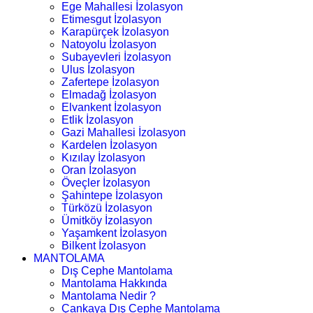
Ege Mahallesi İzolasyon
Etimesgut İzolasyon
Karapürçek İzolasyon
Natoyolu İzolasyon
Subayevleri İzolasyon
Ulus İzolasyon
Zafertepe İzolasyon
Elmadağ İzolasyon
Elvankent İzolasyon
Etlik İzolasyon
Gazi Mahallesi İzolasyon
Kardelen İzolasyon
Kızılay İzolasyon
Oran İzolasyon
Öveçler İzolasyon
Şahintepe İzolasyon
Türközü İzolasyon
Ümitköy İzolasyon
Yaşamkent İzolasyon
Bilkent İzolasyon
MANTOLAMA
Dış Cephe Mantolama
Mantolama Hakkında
Mantolama Nedir ?
Çankaya Dış Cephe Mantolama