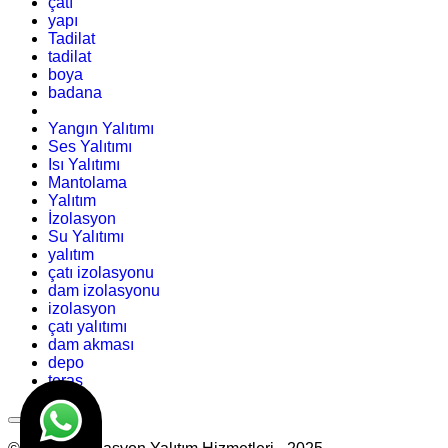
çatı
yapı
Tadilat
tadilat
boya
badana
Yangın Yalıtımı
Ses Yalıtımı
Isı Yalıtımı
Mantolama
Yalıtım
İzolasyon
Su Yalıtımı
yalıtım
çatı izolasyonu
dam izolasyonu
izolasyon
çatı yalıtımı
dam akması
depo
teras