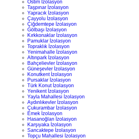
Ostim İzolasyon
Taşpınar İzolasyon
Yapracık İzolasyon
Çayyolu İzolasyon
Çiğdemtepe İzolasyon
Gölbaşı İzolasyon
Kırkkonaklar İzolasyon
Pamuklar İzolasyon
Topraklık İzolasyon
Yenimahalle İzolasyon
Altınpark İzolasyon
Bahçelievler İzolasyon
Güneşevler İzolasyon
Konutkent İzolasyon
Pursaklar İzolasyon
Türk Konut İzolasyon
Yenikent İzolasyon
Yayla Mahallesi İzolasyon
Aydınlıkevler İzolasyon
Çukurambar İzolasyon
Emek İzolasyon
Hasanoğlan İzolasyon
Karşıyaka İzolasyon
Sancaktepe İzolasyon
Topçu Mahallesi İzolasyon