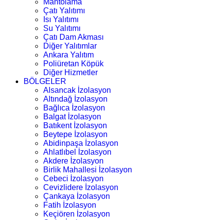
Mantolama
Çatı Yalıtımı
Isı Yalıtımı
Su Yalıtımı
Çatı Dam Akması
Diğer Yalıtımlar
Ankara Yalıtım
Poliüretan Köpük
Diğer Hizmetler
BÖLGELER
Alsancak İzolasyon
Altındağ İzolasyon
Bağlıca İzolasyon
Balgat İzolasyon
Batıkent İzolasyon
Beytepe İzolasyon
Abidinpaşa İzolasyon
Ahlatlıbel İzolasyon
Akdere İzolasyon
Birlik Mahallesi İzolasyon
Cebeci İzolasyon
Cevizlidere İzolasyon
Çankaya İzolasyon
Fatih İzolasyon
Keçiören İzolasyon