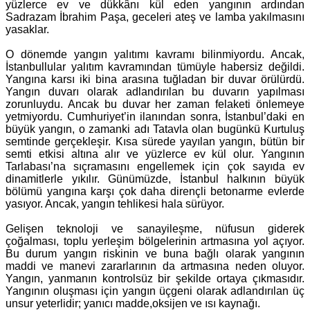
yüzlerce ev ve dükkânı kül eden yangının ardından
Sadrazam İbrahim Paşa, geceleri ateş ve lamba yakılmasını
yasaklar.
O dönemde yangın yalıtımı kavramı bilinmiyordu. Ancak,
İstanbullular yalıtım kavramından tümüyle habersiz değildi.
Yangına karsı iki bina arasına tuğladan bir duvar örülürdü.
Yangın duvarı olarak adlandırılan bu duvarın yapılması
zorunluydu. Ancak bu duvar her zaman felaketi önlemeye
yetmiyordu. Cumhuriyet’in ilanından sonra, İstanbul’daki en
büyük yangın, o zamanki adı Tatavla olan bugünkü Kurtuluş
semtinde gerçekleşir. Kısa sürede yayılan yangın, bütün bir
semti etkisi altına alır ve yüzlerce ev kül olur. Yangının
Tarlabası’na sıçramasını engellemek için çok sayıda ev
dinamitlerle yıkılır. Günümüzde, İstanbul halkının büyük
bölümü yangına karşı çok daha dirençli betonarme evlerde
yasıyor. Ancak, yangın tehlikesi hala sürüyor.
Gelişen teknoloji ve sanayileşme, nüfusun giderek
çoğalması, toplu yerleşim bölgelerinin artmasına yol açıyor.
Bu durum yangın riskinin ve buna bağlı olarak yangının
maddi ve manevi zararlarının da artmasına neden oluyor.
Yangın, yanmanın kontrolsüz bir şekilde ortaya çıkmasıdır.
Yangının oluşması için yangın üçgeni olarak adlandırılan üç
unsur yeterlidir; yanıcı madde,oksijen ve ısı kaynağı.