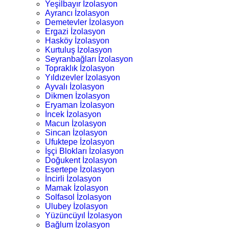
Yeşilbayır İzolasyon
Ayrancı İzolasyon
Demetevler İzolasyon
Ergazi İzolasyon
Hasköy İzolasyon
Kurtuluş İzolasyon
Seyranbağları İzolasyon
Topraklık İzolasyon
Yıldızevler İzolasyon
Ayvalı İzolasyon
Dikmen İzolasyon
Eryaman İzolasyon
İncek İzolasyon
Macun İzolasyon
Sincan İzolasyon
Ufuktepe İzolasyon
İşçi Blokları İzolasyon
Doğukent İzolasyon
Esertepe İzolasyon
İncirli İzolasyon
Mamak İzolasyon
Solfasol İzolasyon
Ulubey İzolasyon
Yüzüncüyıl İzolasyon
Bağlum İzolasyon