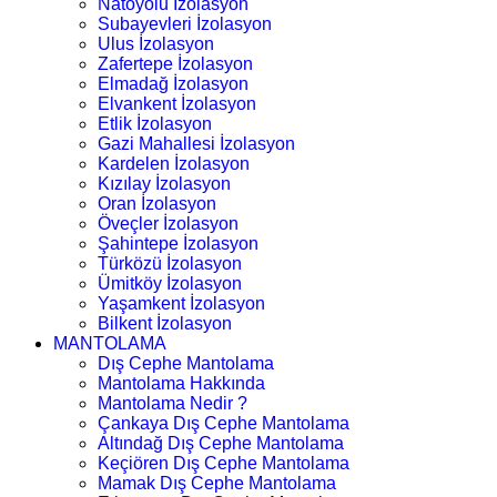
Natoyolu İzolasyon
Subayevleri İzolasyon
Ulus İzolasyon
Zafertepe İzolasyon
Elmadağ İzolasyon
Elvankent İzolasyon
Etlik İzolasyon
Gazi Mahallesi İzolasyon
Kardelen İzolasyon
Kızılay İzolasyon
Oran İzolasyon
Öveçler İzolasyon
Şahintepe İzolasyon
Türközü İzolasyon
Ümitköy İzolasyon
Yaşamkent İzolasyon
Bilkent İzolasyon
MANTOLAMA
Dış Cephe Mantolama
Mantolama Hakkında
Mantolama Nedir ?
Çankaya Dış Cephe Mantolama
Altındağ Dış Cephe Mantolama
Keçiören Dış Cephe Mantolama
Mamak Dış Cephe Mantolama