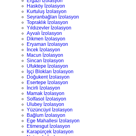
Ergazi İzolasyon
Hasköy İzolasyon
Kurtuluş İzolasyon
Seyranbağları İzolasyon
Topraklık İzolasyon
Yıldızevler İzolasyon
Ayvalı İzolasyon
Dikmen İzolasyon
Eryaman İzolasyon
İncek İzolasyon
Macun İzolasyon
Sincan İzolasyon
Ufuktepe İzolasyon
İşçi Blokları İzolasyon
Doğukent İzolasyon
Esertepe İzolasyon
İncirli İzolasyon
Mamak İzolasyon
Solfasol İzolasyon
Ulubey İzolasyon
Yüzüncüyıl İzolasyon
Bağlum İzolasyon
Ege Mahallesi İzolasyon
Etimesgut İzolasyon
Karapürçek İzolasyon