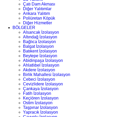
Çatı Dam Akması
Diğer Yalıtımlar
Ankara Yalıtım
Poliüretan Köpük
Diğer Hizmetler
BÖLGELER
Alsancak İzolasyon
Altındağ İzolasyon
Bağlıca İzolasyon
Balgat İzolasyon
Batıkent İzolasyon
Beytepe İzolasyon
Abidinpaşa İzolasyon
Ahlatlıbel İzolasyon
Akdere İzolasyon
Birlik Mahallesi İzolasyon
Cebeci İzolasyon
Cevizlidere İzolasyon
Çankaya İzolasyon
Fatih İzolasyon
Keçiören İzolasyon
Ostim İzolasyon
Taşpınar İzolasyon
Yapracık İzolasyon
Çayyolu İzolasyon