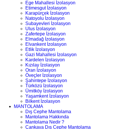
Ege Mahallesi İzolasyon
Etimesgut İzolasyon
Karapürçek İzolasyon
Natoyolu İzolasyon
Subayevleri İzolasyon
Ulus İzolasyon
Zafertepe İzolasyon
Elmadağ İzolasyon
Elvankent İzolasyon
Etlik İzolasyon
Gazi Mahallesi İzolasyon
Kardelen İzolasyon
Kızılay İzolasyon
Oran İzolasyon
Öveçler İzolasyon
Şahintepe İzolasyon
Türközü İzolasyon
Ümitköy İzolasyon
Yaşamkent İzolasyon
Bilkent İzolasyon
MANTOLAMA
Dış Cephe Mantolama
Mantolama Hakkında
Mantolama Nedir ?
Çankaya Dış Cephe Mantolama