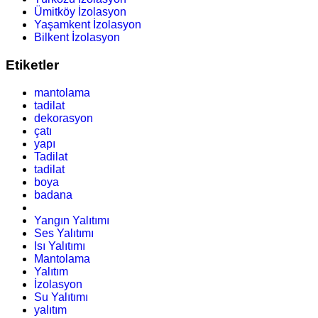
Ümitköy İzolasyon
Yaşamkent İzolasyon
Bilkent İzolasyon
Etiketler
mantolama
tadilat
dekorasyon
çatı
yapı
Tadilat
tadilat
boya
badana
Yangın Yalıtımı
Ses Yalıtımı
Isı Yalıtımı
Mantolama
Yalıtım
İzolasyon
Su Yalıtımı
yalıtım