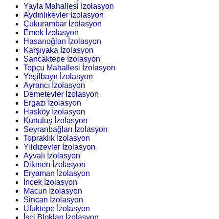
Yayla Mahallesi İzolasyon
Aydınlıkevler İzolasyon
Çukurambar İzolasyon
Emek İzolasyon
Hasanoğlan İzolasyon
Karşıyaka İzolasyon
Sancaktepe İzolasyon
Topçu Mahallesi İzolasyon
Yeşilbayır İzolasyon
Ayrancı İzolasyon
Demetevler İzolasyon
Ergazi İzolasyon
Hasköy İzolasyon
Kurtuluş İzolasyon
Seyranbağları İzolasyon
Topraklık İzolasyon
Yıldızevler İzolasyon
Ayvalı İzolasyon
Dikmen İzolasyon
Eryaman İzolasyon
İncek İzolasyon
Macun İzolasyon
Sincan İzolasyon
Ufuktepe İzolasyon
İşçi Blokları İzolasyon