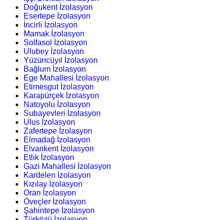
Doğukent İzolasyon
Esertepe İzolasyon
İncirli İzolasyon
Mamak İzolasyon
Solfasol İzolasyon
Ulubey İzolasyon
Yüzüncüyıl İzolasyon
Bağlum İzolasyon
Ege Mahallesi İzolasyon
Etimesgut İzolasyon
Karapürçek İzolasyon
Natoyolu İzolasyon
Subayevleri İzolasyon
Ulus İzolasyon
Zafertepe İzolasyon
Elmadağ İzolasyon
Elvankent İzolasyon
Etlik İzolasyon
Gazi Mahallesi İzolasyon
Kardelen İzolasyon
Kızılay İzolasyon
Oran İzolasyon
Öveçler İzolasyon
Şahintepe İzolasyon
Türközü İzolasyon