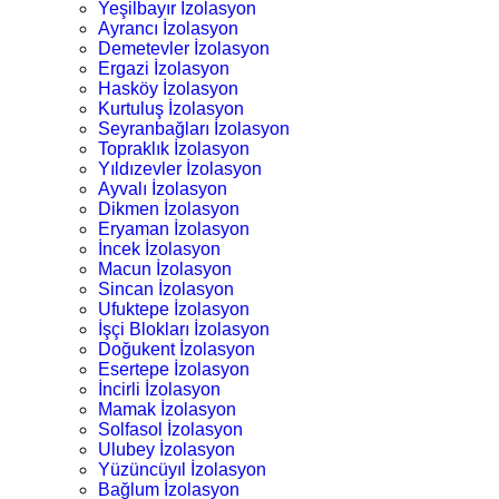
Yeşilbayır İzolasyon
Ayrancı İzolasyon
Demetevler İzolasyon
Ergazi İzolasyon
Hasköy İzolasyon
Kurtuluş İzolasyon
Seyranbağları İzolasyon
Topraklık İzolasyon
Yıldızevler İzolasyon
Ayvalı İzolasyon
Dikmen İzolasyon
Eryaman İzolasyon
İncek İzolasyon
Macun İzolasyon
Sincan İzolasyon
Ufuktepe İzolasyon
İşçi Blokları İzolasyon
Doğukent İzolasyon
Esertepe İzolasyon
İncirli İzolasyon
Mamak İzolasyon
Solfasol İzolasyon
Ulubey İzolasyon
Yüzüncüyıl İzolasyon
Bağlum İzolasyon