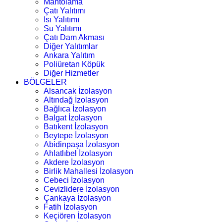
Mantolama
Çatı Yalıtımı
Isı Yalıtımı
Su Yalıtımı
Çatı Dam Akması
Diğer Yalıtımlar
Ankara Yalıtım
Poliüretan Köpük
Diğer Hizmetler
BÖLGELER
Alsancak İzolasyon
Altındağ İzolasyon
Bağlıca İzolasyon
Balgat İzolasyon
Batıkent İzolasyon
Beytepe İzolasyon
Abidinpaşa İzolasyon
Ahlatlıbel İzolasyon
Akdere İzolasyon
Birlik Mahallesi İzolasyon
Cebeci İzolasyon
Cevizlidere İzolasyon
Çankaya İzolasyon
Fatih İzolasyon
Keçiören İzolasyon