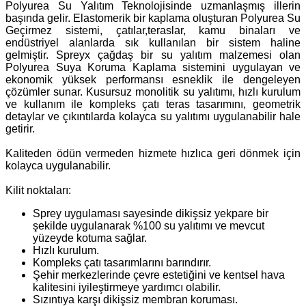
Polyurea Su Yalıtım Teknolojisinde uzmanlaşmış illerin
başında gelir. Elastomerik bir kaplama oluşturan Polyurea Su
Geçirmez sistemi, çatılar,teraslar, kamu binaları ve
endüstriyel alanlarda sık kullanılan bir sistem haline
gelmiştir. Spreyx çağdaş bir su yalıtım malzemesi olan
Polyurea Suya Koruma Kaplama sistemini uygulayan ve
ekonomik yüksek performansı esneklik ile dengeleyen
çözümler sunar. Kusursuz monolitik su yalıtımı, hızlı kurulum
ve kullanım ile kompleks çatı teras tasarımını, geometrik
detaylar ve çıkıntılarda kolayca su yalıtımı uygulanabilir hale
getirir.
Kaliteden ödün vermeden hizmete hızlıca geri dönmek için
kolayca uygulanabilir.
Kilit noktaları:
Sprey uygulaması sayesinde dikişsiz yekpare bir
şekilde uygulanarak %100 su yalıtımı ve mevcut
yüzeyde kotuma sağlar.
Hızlı kurulum.
Kompleks çatı tasarımlarını barındırır.
Şehir merkezlerinde çevre estetiğini ve kentsel hava
kalitesini iyileştirmeye yardımcı olabilir.
Sızıntıya karşı dikişsiz membran koruması.