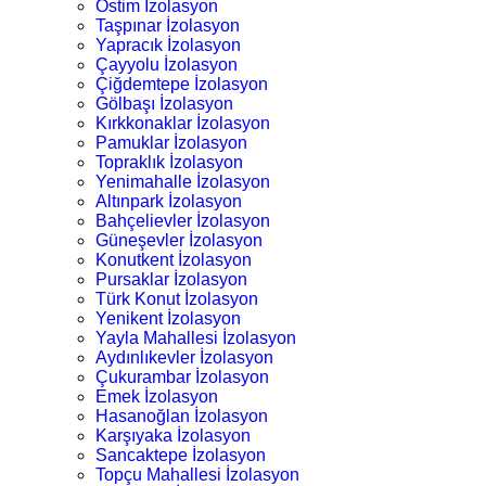
Ostim İzolasyon
Taşpınar İzolasyon
Yapracık İzolasyon
Çayyolu İzolasyon
Çiğdemtepe İzolasyon
Gölbaşı İzolasyon
Kırkkonaklar İzolasyon
Pamuklar İzolasyon
Topraklık İzolasyon
Yenimahalle İzolasyon
Altınpark İzolasyon
Bahçelievler İzolasyon
Güneşevler İzolasyon
Konutkent İzolasyon
Pursaklar İzolasyon
Türk Konut İzolasyon
Yenikent İzolasyon
Yayla Mahallesi İzolasyon
Aydınlıkevler İzolasyon
Çukurambar İzolasyon
Emek İzolasyon
Hasanoğlan İzolasyon
Karşıyaka İzolasyon
Sancaktepe İzolasyon
Topçu Mahallesi İzolasyon