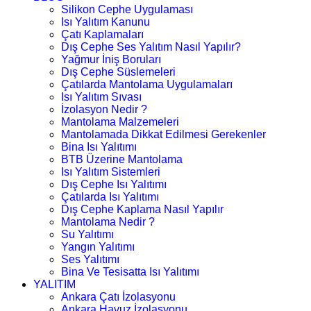
Silikon Cephe Uygulaması
Isı Yalıtım Kanunu
Çatı Kaplamaları
Dış Cephe Ses Yalıtım Nasıl Yapılır?
Yağmur İniş Boruları
Dış Cephe Süslemeleri
Çatılarda Mantolama Uygulamaları
Isı Yalıtım Sıvası
İzolasyon Nedir ?
Mantolama Malzemeleri
Mantolamada Dikkat Edilmesi Gerekenler
Bina Isı Yalıtımı
BTB Üzerine Mantolama
Isı Yalıtım Sistemleri
Dış Cephe Isı Yalıtımı
Çatılarda Isı Yalıtımı
Dış Cephe Kaplama Nasıl Yapılır
Mantolama Nedir ?
Su Yalıtımı
Yangın Yalıtımı
Ses Yalıtımı
Bina Ve Tesisatta Isı Yalıtımı
YALITIM
Ankara Çatı İzolasyonu
Ankara Havuz İzolasyonu