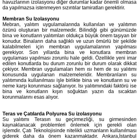
havuzlarının izolasyonu diğer durumlar kadar önemli olmasa
da yapılmazsa istenmeyen sızıntılar tamiratları gerektirir.
Membran Su Izolasyonu
Mebran, yalıtım uygulamalarında kullanılan ve yalıtımın
özünü oluşturan bir malzemedir. Bilindiği gibi günümüzde
bina ve konutların yalıtımları oldukça büyük önem taşıyan bir
konudur. Binaların daha sağlıklı ve uzun ömürlü bir şekilde
kalabilmeleri için membran uygulamalarının yapılması
gerekiyor. Son yıllarda bina ve konutlara membran
uygulaması yapılması zorunlu hale geldi. Özellikle yeni imar
edilen konutlarda bu durum zorunlu bir durum olarak dikkat
çekiyor. Membran uygulamaları hem ısı hem de su yalıtımı
konusunda uygulanan malzemeleridir. Membranların su
yalıtımında kullanılması işle birlikte bina ve konutların su ve
neme karşı korunması sağlanıyor. Isı yalıtımındaki faktörü ise
bina ve konutların kışın soğuktan yazın da sıcaktan
korunmalarını esas alıyor.
Teras ve Çatılarda Polyurea Su izolasyonu
Su yalıtımı Terasın su geçirmezliği, su girmesinden
kaynaklanacak problemleri önlemek için gerekli olan
işlemdir. Çatı Teknolojisinde nitelikli uzmanların kullanılması
giderek daha da önem kazanmaktadır. Ankara,İstanbul