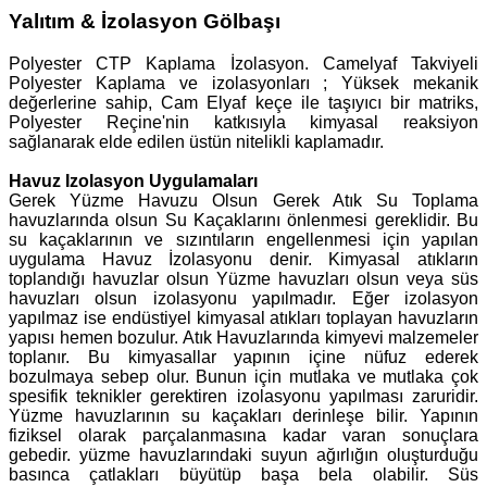
Yalıtım & İzolasyon Gölbaşı
Polyester CTP Kaplama İzolasyon. Camelyaf Takviyeli
Polyester Kaplama ve izolasyonları ; Yüksek mekanik
değerlerine sahip, Cam Elyaf keçe ile taşıyıcı bir matriks,
Polyester Reçine'nin katkısıyla kimyasal reaksiyon
sağlanarak elde edilen üstün nitelikli kaplamadır.
Havuz Izolasyon Uygulamaları
Gerek Yüzme Havuzu Olsun Gerek Atık Su Toplama
havuzlarında olsun Su Kaçaklarını önlenmesi gereklidir. Bu
su kaçaklarının ve sızıntıların engellenmesi için yapılan
uygulama Havuz İzolasyonu denir. Kimyasal atıkların
toplandığı havuzlar olsun Yüzme havuzları olsun veya süs
havuzları olsun izolasyonu yapılmadır. Eğer izolasyon
yapılmaz ise endüstiyel kimyasal atıkları toplayan havuzların
yapısı hemen bozulur. Atık Havuzlarında kimyevi malzemeler
toplanır. Bu kimyasallar yapının içine nüfuz ederek
bozulmaya sebep olur. Bunun için mutlaka ve mutlaka çok
spesifik teknikler gerektiren izolasyonu yapılması zaruridir.
Yüzme havuzlarının su kaçakları derinleşe bilir. Yapının
fiziksel olarak parçalanmasına kadar varan sonuçlara
gebedir. yüzme havuzlarındaki suyun ağırlığın oluşturduğu
basınca çatlakları büyütüp başa bela olabilir. Süs