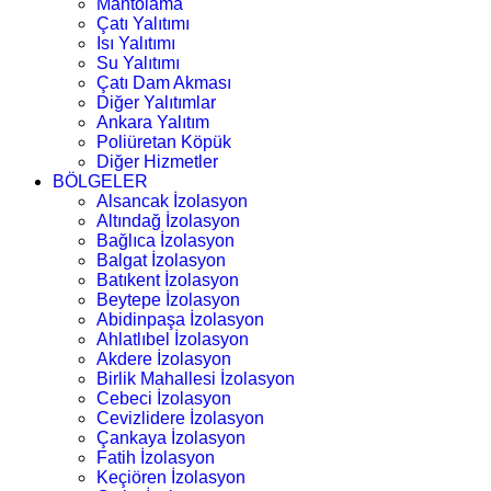
Mantolama
Çatı Yalıtımı
Isı Yalıtımı
Su Yalıtımı
Çatı Dam Akması
Diğer Yalıtımlar
Ankara Yalıtım
Poliüretan Köpük
Diğer Hizmetler
BÖLGELER
Alsancak İzolasyon
Altındağ İzolasyon
Bağlıca İzolasyon
Balgat İzolasyon
Batıkent İzolasyon
Beytepe İzolasyon
Abidinpaşa İzolasyon
Ahlatlıbel İzolasyon
Akdere İzolasyon
Birlik Mahallesi İzolasyon
Cebeci İzolasyon
Cevizlidere İzolasyon
Çankaya İzolasyon
Fatih İzolasyon
Keçiören İzolasyon