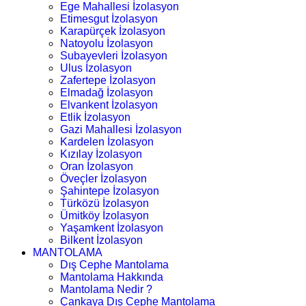
Ege Mahallesi İzolasyon
Etimesgut İzolasyon
Karapürçek İzolasyon
Natoyolu İzolasyon
Subayevleri İzolasyon
Ulus İzolasyon
Zafertepe İzolasyon
Elmadağ İzolasyon
Elvankent İzolasyon
Etlik İzolasyon
Gazi Mahallesi İzolasyon
Kardelen İzolasyon
Kızılay İzolasyon
Oran İzolasyon
Öveçler İzolasyon
Şahintepe İzolasyon
Türközü İzolasyon
Ümitköy İzolasyon
Yaşamkent İzolasyon
Bilkent İzolasyon
MANTOLAMA
Dış Cephe Mantolama
Mantolama Hakkında
Mantolama Nedir ?
Çankaya Dış Cephe Mantolama