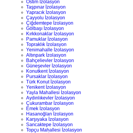
Ostim İzolasyon
Taşpınar İzolasyon
Yapracık İzolasyon
Çayyolu İzolasyon
Çiğdemtepe İzolasyon
Gölbaşı İzolasyon
Kırkkonaklar İzolasyon
Pamuklar İzolasyon
Topraklık İzolasyon
Yenimahalle İzolasyon
Altınpark İzolasyon
Bahçelievler İzolasyon
Güneşevler İzolasyon
Konutkent İzolasyon
Pursaklar İzolasyon
Türk Konut İzolasyon
Yenikent İzolasyon
Yayla Mahallesi İzolasyon
Aydınlıkevler İzolasyon
Çukurambar İzolasyon
Emek İzolasyon
Hasanoğlan İzolasyon
Karşıyaka İzolasyon
Sancaktepe İzolasyon
Topçu Mahallesi İzolasyon