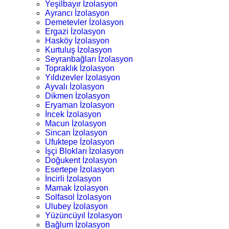
Yeşilbayır İzolasyon
Ayrancı İzolasyon
Demetevler İzolasyon
Ergazi İzolasyon
Hasköy İzolasyon
Kurtuluş İzolasyon
Seyranbağları İzolasyon
Topraklık İzolasyon
Yıldızevler İzolasyon
Ayvalı İzolasyon
Dikmen İzolasyon
Eryaman İzolasyon
İncek İzolasyon
Macun İzolasyon
Sincan İzolasyon
Ufuktepe İzolasyon
İşçi Blokları İzolasyon
Doğukent İzolasyon
Esertepe İzolasyon
İncirli İzolasyon
Mamak İzolasyon
Solfasol İzolasyon
Ulubey İzolasyon
Yüzüncüyıl İzolasyon
Bağlum İzolasyon