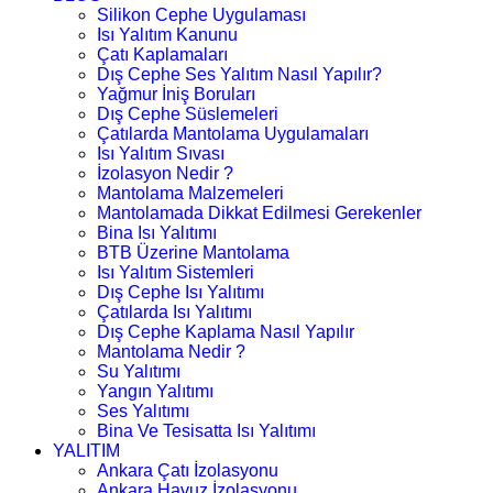
Silikon Cephe Uygulaması
Isı Yalıtım Kanunu
Çatı Kaplamaları
Dış Cephe Ses Yalıtım Nasıl Yapılır?
Yağmur İniş Boruları
Dış Cephe Süslemeleri
Çatılarda Mantolama Uygulamaları
Isı Yalıtım Sıvası
İzolasyon Nedir ?
Mantolama Malzemeleri
Mantolamada Dikkat Edilmesi Gerekenler
Bina Isı Yalıtımı
BTB Üzerine Mantolama
Isı Yalıtım Sistemleri
Dış Cephe Isı Yalıtımı
Çatılarda Isı Yalıtımı
Dış Cephe Kaplama Nasıl Yapılır
Mantolama Nedir ?
Su Yalıtımı
Yangın Yalıtımı
Ses Yalıtımı
Bina Ve Tesisatta Isı Yalıtımı
YALITIM
Ankara Çatı İzolasyonu
Ankara Havuz İzolasyonu