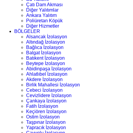
Çatı Dam Akması
Diğer Yalıtımlar
Ankara Yalıtım
Poliüretan Köpük
Diğer Hizmetler
BÖLGELER
Alsancak İzolasyon
Altındağ İzolasyon
Bağlıca İzolasyon
Balgat İzolasyon
Batıkent İzolasyon
Beytepe İzolasyon
Abidinpaşa İzolasyon
Ahlatlıbel İzolasyon
Akdere İzolasyon
Birlik Mahallesi İzolasyon
Cebeci İzolasyon
Cevizlidere İzolasyon
Çankaya İzolasyon
Fatih İzolasyon
Keçiören İzolasyon
Ostim İzolasyon
Taşpınar İzolasyon
Yapracık İzolasyon
Çayyolu İzolasyon