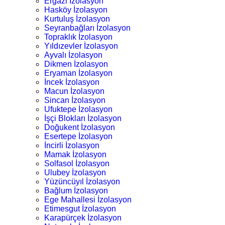
Ergazi İzolasyon
Hasköy İzolasyon
Kurtuluş İzolasyon
Seyranbağları İzolasyon
Topraklık İzolasyon
Yıldızevler İzolasyon
Ayvalı İzolasyon
Dikmen İzolasyon
Eryaman İzolasyon
İncek İzolasyon
Macun İzolasyon
Sincan İzolasyon
Ufuktepe İzolasyon
İşçi Blokları İzolasyon
Doğukent İzolasyon
Esertepe İzolasyon
İncirli İzolasyon
Mamak İzolasyon
Solfasol İzolasyon
Ulubey İzolasyon
Yüzüncüyıl İzolasyon
Bağlum İzolasyon
Ege Mahallesi İzolasyon
Etimesgut İzolasyon
Karapürçek İzolasyon